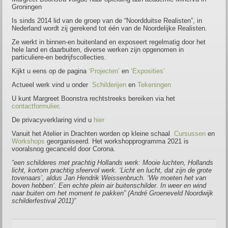
Groningen
Is sinds 2014 lid van de groep van de “Noordduitse Realisten”, in
Nederland wordt zij gerekend tot één van de Noordelijke Realisten.
Ze werkt in binnen-en buitenland en exposeert regelmatig door het
hele land en daarbuiten, diverse werken zijn opgenomen in
particuliere-en bedrijfscollecties.
Kijkt u eens op de pagina
‘Projecten’
en
‘Exposities’
Actueel werk vind u onder
Schilderijen
en
Tekeningen
U kunt Margreet Boonstra rechtstreeks bereiken via het
contactformulier
.
De privacyverklaring vind u
hier
Vanuit het Atelier in Drachten worden op kleine schaal
Cursussen
en
Workshops
georganiseerd. Het workshopprogramma 2021 is
vooralsnog gecanceld door Corona.
“een schilderes met prachtig Hollands werk: Mooie luchten, Hollands
licht, kortom prachtig sfeervol werk. ‘Licht en lucht, dat zijn de grote
tovenaars’, aldus Jan Hendrik Weissenbruch. ‘We moeten het van
boven hebben’. Een echte plein air buitenschilder. In weer en wind
naar buiten om het moment te pakken” (André Groeneveld Noordwijk
schilderfestival 2011)”