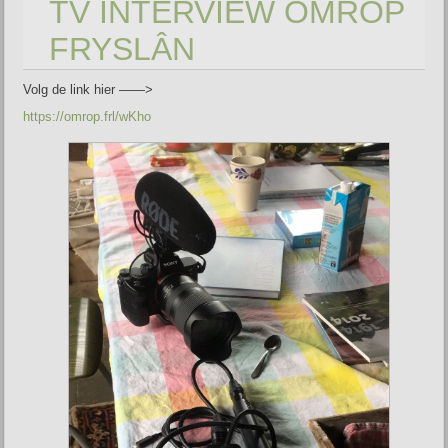
TV INTERVIEW OMROP
FRYSLÂN
Volg de link hier ——>
https://omrop.frl/wKho