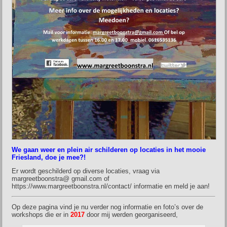
We gaan weer en plein air schilderen op locaties in het mooie
Friesland, doe je mee?!
Er wordt geschilderd op diverse locaties, vraag via
margreetboonstra@ gmail.com of
https://www.margreetboonstra.nl/contact/ informatie en meld je aan!
Op deze pagina vind je nu verder nog informatie en foto’s over de
workshops die er in
2017
door mij werden georganiseerd,