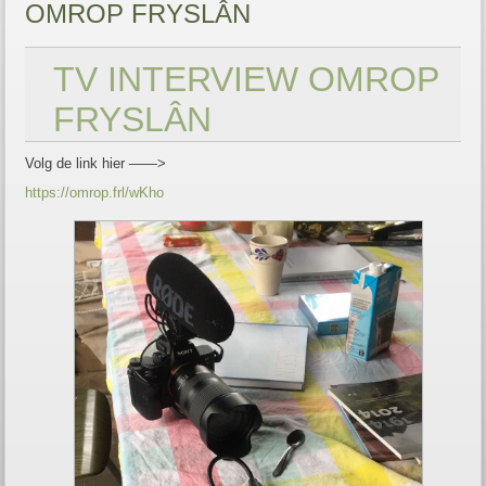
OMROP FRYSLÂN
TV INTERVIEW OMROP
FRYSLÂN
Volg de link hier ——>
https://omrop.frl/wKho