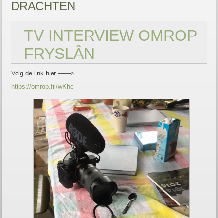
DRACHTEN
TV INTERVIEW OMROP
FRYSLÂN
Volg de link hier ——>
https://omrop.frl/wKho